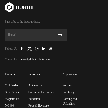
Subscribe to the latest updates.
Follow Us
Contact Us
sales@dobot-robots.com
Products
Industries
Applications
CRA Series
Automotive
Welding
Nova Series
Consumer Electronics
Palletizing
Magician E6
Education
Loading and
Unloading
MG400
Food & Beverage