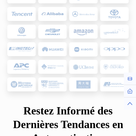
Cont
Hom
Top
Restez Informé des
Dernières Tendances en