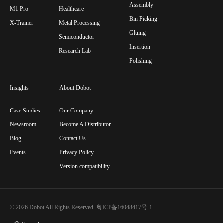
Assembly
M1 Pro
Healthcare
Bin Picking
X-Trainer
Metal Processing
Gluing
Semiconductor
Insertion
Research Lab
Polishing
Insights
About Dobot
Case Studies
Our Company
Newsroom
Become A Distributor
Blog
Contact Us
Events
Privacy Policy
Version compatibility
© 2026 Dobot All Rights Reserved.
粤ICP备16048417号-1