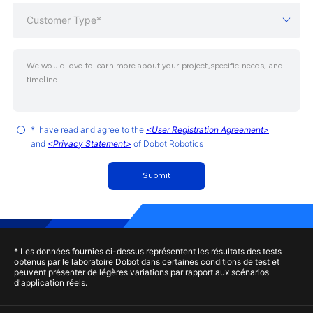
Customer Type*
*I have read and agree to the
<User Registration Agreement>
and
<Privacy Statement>
of Dobot Robotics
Submit
* Les données fournies ci-dessus représentent les résultats des tests
obtenus par le laboratoire Dobot dans certaines conditions de test et
peuvent présenter de légères variations par rapport aux scénarios
d'application réels.