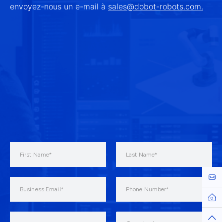
envoyez-nous un e-mail à
sales@dobot-robots.com.
Cont
Hom
Top