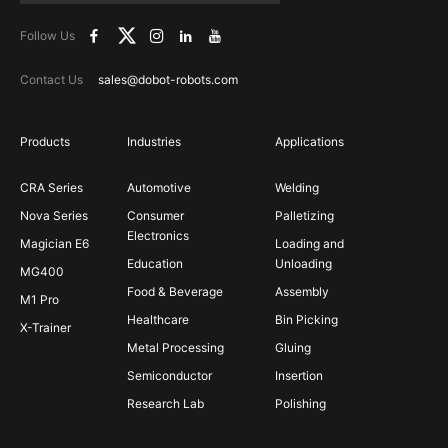
Follow Us
Contact Us
sales@dobot-robots.com
Products
Industries
Applications
CRA Series
Automotive
Welding
Nova Series
Consumer
Palletizing
Electronics
Magician E6
Loading and
Education
Unloading
MG400
Food & Beverage
Assembly
M1 Pro
Healthcare
Bin Picking
X-Trainer
Metal Processing
Gluing
Semiconductor
Insertion
Research Lab
Polishing