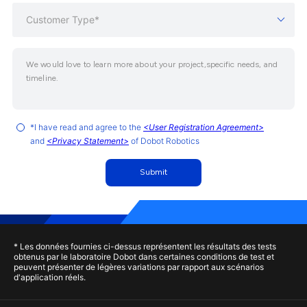
Customer Type*
*I have read and agree to the
<User Registration Agreement>
and
<Privacy Statement>
of Dobot Robotics
Submit
* Les données fournies ci-dessus représentent les résultats des tests
obtenus par le laboratoire Dobot dans certaines conditions de test et
peuvent présenter de légères variations par rapport aux scénarios
d'application réels.