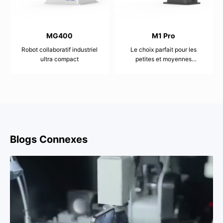
MG400
M1 Pro
Robot collaboratif industriel
Le choix parfait pour les
ultra compact
petites et moyennes
entreprises
500g
1.5kg
440mm
400mm
±0.05mm
±0.02mm
Blogs Connexes