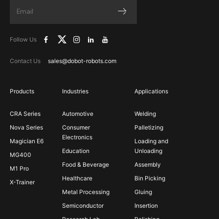
Follow Us
Contact Us
sales@dobot-robots.com
Products
Industries
Applications
CRA Series
Automotive
Welding
Nova Series
Consumer
Palletizing
Electronics
Magician E6
Loading and
Education
Unloading
MG400
Food & Beverage
Assembly
M1 Pro
Healthcare
Bin Picking
X-Trainer
Metal Processing
Gluing
Semiconductor
Insertion