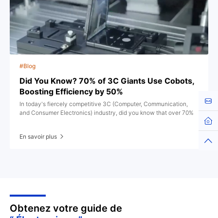
#Blog
Did You Know? 70% of 3C Giants Use Cobots,
Boosting Efficiency by 50%
Cont
In today's fiercely competitive 3C (Computer, Communication,
and Consumer Electronics) industry, did you know that over 70%
Hom
of leading companies have already embraced robotic automation?
En savoir plus
Top
Obtenez votre guide de