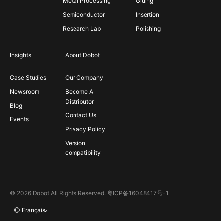
Metal Processing
Gluing
Semiconductor
Insertion
Research Lab
Polishing
Insights
About Dobot
Case Studies
Our Company
Newsroom
Become A
Distributor
Blog
Contact Us
Events
Privacy Policy
Version
compatibility
© 2026 Dobot All Rights Reserved.
粤ICP备16048417号-1
Français