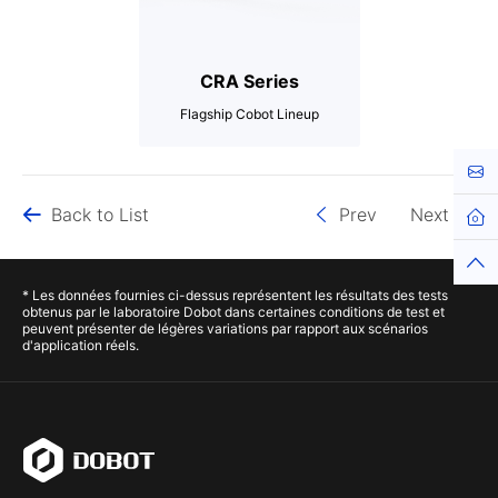
CRA Series
Flagship Cobot Lineup
3-20kg
Cont
Up to 1700mm
Back to List
Prev
Next
Hom
Up to ±0.02mm
Top
* Les données fournies ci-dessus représentent les résultats des tests
obtenus par le laboratoire Dobot dans certaines conditions de test et
peuvent présenter de légères variations par rapport aux scénarios
d'application réels.